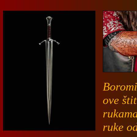
Boromi
ove šti
rukama
ruke od