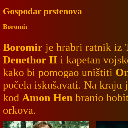
Gospodar prstenova
Boromir
Boromir
je hrabri ratnik iz
Denethor II
i kapetan vojsk
kako bi pomogao uništiti
On
počela iskušavati. Na kraju 
kod
Amon Hen
branio hobit
orkova.